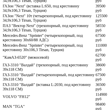
34,9x106,3 Tirsan, Турция)
руб
ГАЗон "Next" (вставка L:650, под крестовину
39500
34,9x106,3 Tirsan, Турция)
руб
ГАЗон "Next" 10т (четырехопорный, под крестовину
125500
34,9x106,3 Tirsan, Турция)
руб
ПАЗ "Вектор Next" (трехопорный, под крестовину
58550
34,9x106,3 Tirsan, Турция)
руб
Mercedes-Benz "Sprinter" (четырехопорный, под
67500
крестовину 30x60/88 АДС)
руб
Mercedes-Benz "Sprinter" (четырехопорный, под
111000
крестовину 30x106,3 Tirsan, Турция)
руб
62700
"КамАЗ-6520" (межосевой)
руб
ГАЗ-3310 "Валдай" (трехопорный, под крестовину
38600
39x118 CM)
руб
ГАЗ-3310 "Валдай" (четырехопорный, под крестовину
67500
39x118 CM)
руб
ГАЗ-3310 "Валдай" (вставка L:2030, под крестовину
36500
39x118 CM)
руб
114900
VOLVO "FH12"
руб
98400
MAN "TGA"
руб