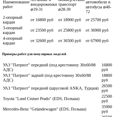
Наименование
автомобили и
внедорожники
транспорт
работ
автобусы ⌀40-
⌀19-31
⌀28-39
72
2-опорный
от 16800 руб
от 18900 руб
от 25700 руб
кардан
3-опорный
от 23500 руб
от 25800 руб
от 36900 руб
кардан
4-опорный
от 32600 руб
от 36500 руб
от 67900 руб
кардан
Примеры работ для популярных моделей
УАЗ "Патриот" передний (под крестовину 30x60/88
16800
АДС)
руб
УАЗ "Патриот" задний (под крестовину 30x60/88
18800
АДС)
руб
26500
УАЗ "Патриот" передний (шрусовой ANKA, Турция)
руб
22500
Toyota "Land Cruiser Prado" (EDS, Польша)
руб
35900
Mercedes-Benz "Gelandewagen" (EDS, Польша)
руб