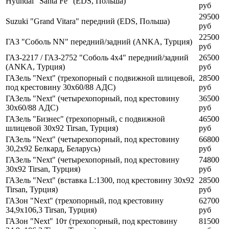
Hyundai "Santa Fe" (EDS, Польша)
руб
29500
Suzuki "Grand Vitara" передний (EDS, Польша)
руб
22500
ГАЗ "Соболь NN" передний/задний (ANKA, Турция)
руб
ГАЗ-2217 / ГАЗ-2752 "Соболь 4x4" передний/задний
26500
(ANKA, Турция)
руб
ГАЗель "Next" (трехопорный с подвижной шлицевой,
28500
под крестовину 30x60/88 АДС)
руб
ГАЗель "Next" (четырехопорный, под крестовину
36500
30x60/88 АДС)
руб
ГАЗель "Бизнес" (трехопорный, с подвижной
46500
шлицевой 30x92 Tirsan, Турция)
руб
ГАЗель "Next" (четырехопорный, под крестовину
66800
30,2x92 Белкард, Беларусь)
руб
ГАЗель "Next" (четырехопорный, под крестовину
74800
30x92 Tirsan, Турция)
руб
ГАЗель "Next" (вставка L:1300, под крестовину 30x92
28500
Tirsan, Турция)
руб
ГАЗон "Next" (трехопорный, под крестовину
62700
34,9x106,3 Tirsan, Турция)
руб
ГАЗон "Next" 10т (трехопорный, под крестовину
81500