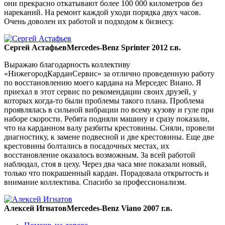
они прекрасно откатывают более 100 000 километров без
нареканий. На ремонт каждой уходи порядка двух часов.
Очень доволен их работой и подходом к бизнесу.
Сергей Астафьев
Mercedes-Benz Sprinter 2012 г.в.
Выражаю благодарность коллективу
«НижегородКарданСервис» за отлично проведенную работу
по восстановлению моего кардана на Мерседес Виано. Я
приехал в этот сервис по рекомендации своих друзей, у
которых когда-то были проблемы такого плана. Проблема
проявлялась в сильной вибрации по всему кузову и гуле при
наборе скорости. Ребята подняли машину и сразу показали,
что на карданном валу разбиты крестовины. Сняли, провели
диагностику, к замене подвесной и две крестовины. Еще две
крестовины болтались в посадочных местах, их
восстановление оказалось возможным. За всей работой
наблюдал, стоя в цеху. Через два часа мне показали новый,
только что покрашенный кардан. Порадовала открытость и
внимание коллектива. Спасибо за профессионализм.
Алексей Игнатов
Mercedes-Benz Viano 2007 г.в.