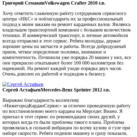
Григорий Семакин
Volkswagen Crafter 2010 г.в.
Хочу отметить слаженную работу сотрудников сервисного
центра «НКС» и поблагодарить их за профессиональный
подход к моим заказам на ремонт карданных валов. Являюсь
владельцем транспортной компании с большим количеством
техники. И коммерческий транспорт, и личные автомобили
всегда отправлял в этот сервис. Ребята молодцы, держат
хорошие цены на запчасти и работы. Всегда добродушный
прием, четкое определение поломки, внимание и
компетентность. Починили уже порядка 20 машин у них, все
они прекрасно откатывают более 100 000 километров без
нареканий. На ремонт каждой уходи порядка двух часов.
Очень доволен их работой и подходом к бизнесу.
Сергей Астафьев
Mercedes-Benz Sprinter 2012 г.в.
Выражаю благодарность коллективу
«НижегородКарданСервис» за отлично проведенную работу
по восстановлению моего кардана на Мерседес Виано. Я
приехал в этот сервис по рекомендации своих друзей, у
которых когда-то были проблемы такого плана. Проблема
проявлялась в сильной вибрации по всему кузову и гуле при
наборе скорости. Ребята подняли машину и сразу показали,