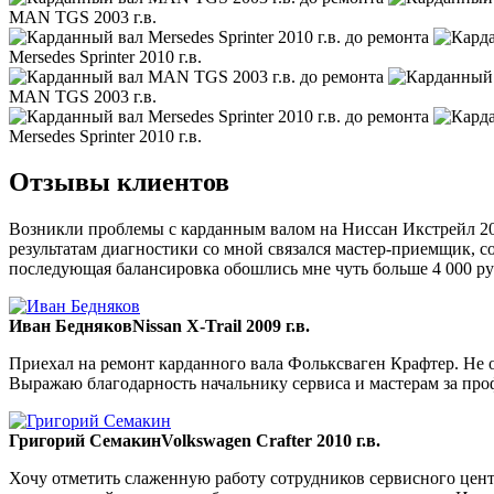
MAN TGS 2003 г.в.
Mersedes Sprinter 2010 г.в.
MAN TGS 2003 г.в.
Mersedes Sprinter 2010 г.в.
Отзывы клиентов
Возникли проблемы с карданным валом на Ниссан Икстрейл 200
результатам диагностики со мной связался мастер-приемщик, со
последующая балансировка обошлись мне чуть больше 4 000 ру
Иван Бедняков
Nissan X-Trail 2009 г.в.
Приехал на ремонт карданного вала Фольксваген Крафтер. Не ож
Выражаю благодарность начальнику сервиса и мастерам за пр
Григорий Семакин
Volkswagen Crafter 2010 г.в.
Хочу отметить слаженную работу сотрудников сервисного цент