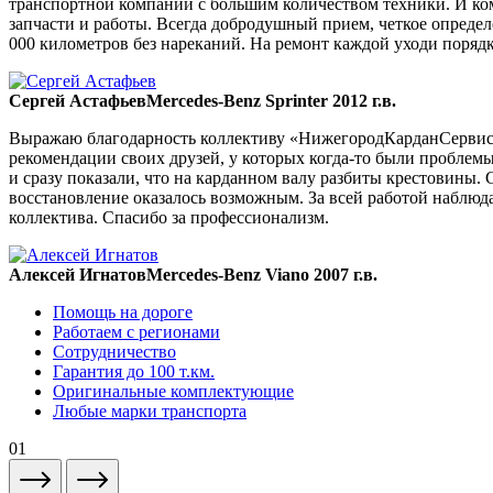
транспортной компании с большим количеством техники. И ком
запчасти и работы. Всегда добродушный прием, четкое опреде
000 километров без нареканий. На ремонт каждой уходи порядка
Сергей Астафьев
Mercedes-Benz Sprinter 2012 г.в.
Выражаю благодарность коллективу «НижегородКарданСервис» 
рекомендации своих друзей, у которых когда-то были проблемы
и сразу показали, что на карданном валу разбиты крестовины. 
восстановление оказалось возможным. За всей работой наблюда
коллектива. Спасибо за профессионализм.
Алексей Игнатов
Mercedes-Benz Viano 2007 г.в.
Помощь на дороге
Работаем с регионами
Сотрудничество
Гарантия до 100 т.км.
Оригинальные комплектующие
Любые марки транспорта
01