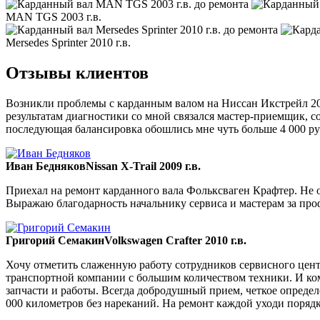
MAN TGS 2003 г.в.
Mersedes Sprinter 2010 г.в.
Отзывы клиентов
Возникли проблемы с карданным валом на Ниссан Икстрейл 200
результатам диагностики со мной связался мастер-приемщик, со
последующая балансировка обошлись мне чуть больше 4 000 ру
Иван Бедняков
Nissan X-Trail 2009 г.в.
Приехал на ремонт карданного вала Фольксваген Крафтер. Не ож
Выражаю благодарность начальнику сервиса и мастерам за пр
Григорий Семакин
Volkswagen Crafter 2010 г.в.
Хочу отметить слаженную работу сотрудников сервисного цент
транспортной компании с большим количеством техники. И ком
запчасти и работы. Всегда добродушный прием, четкое опреде
000 километров без нареканий. На ремонт каждой уходи порядка