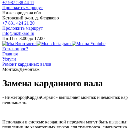
+7 987 538 44 11
Проложить маршрут
Нижегородская обл
Кстовский р-он, д. Федяково
+7 831 424 21 20
Проложить маршрут
info@nizhkard.ru
Пн-Пт с 8:00 до 17:00
Есть вопрос?
Главная
Услуги
Ремонт карданных валов
Монтаж/Демонтаж
Замена карданного вала
«НижегородКарданСервис» выполняет монтаж и демонтаж карда
невозможно.
Неполадки в системе карданной передачи могут быть вызваны: 
появлении не характерных звуков для транспорта, диагностика 