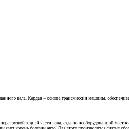
нного вала. Кардан – основа трансмиссии машины, обеспечива
перегрузкой задней части вала, езда по необорудованной местн
выявит корень болезни авто. Для этого производится снятие сбо