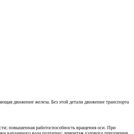
ющая движение железа. Без этой детали движение транспорта
ости; повышенная работоспособность вращения оси. При
рки карданного вала поэтапно: демонтаж узлового пресечения,