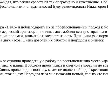
идал, что ребята сработают так оперативно и качественно. Все 
офессионализм и оперативность! Буду рекомендовать Нижегород
ра «НКС» и поблагодарить их за профессиональный подход к мо
мерческий транспорт, и личные автомобили всегда отправлял в 
ление поломки, внимание и компетентность. Починили уже поряд
 двух часов. Очень доволен их работой и подходом к бизнесу.
за отлично проведенную работу по восстановлению моего карда
 такого плана. Проблема проявлялась в сильной вибрации по все
Сняли, провели диагностику, к замене подвесной и две крестови
л, стоя в цеху. Через два часа мне показали новый, только что