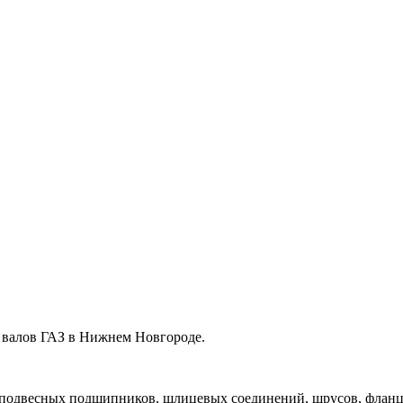
 валов ГАЗ в Нижнем Новгороде.
 подвесных подшипников, шлицевых соединений, шрусов, фланце