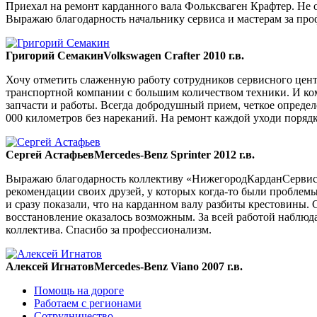
Приехал на ремонт карданного вала Фольксваген Крафтер. Не ож
Выражаю благодарность начальнику сервиса и мастерам за пр
Григорий Семакин
Volkswagen Crafter 2010 г.в.
Хочу отметить слаженную работу сотрудников сервисного цент
транспортной компании с большим количеством техники. И ком
запчасти и работы. Всегда добродушный прием, четкое опреде
000 километров без нареканий. На ремонт каждой уходи порядка
Сергей Астафьев
Mercedes-Benz Sprinter 2012 г.в.
Выражаю благодарность коллективу «НижегородКарданСервис» 
рекомендации своих друзей, у которых когда-то были проблемы
и сразу показали, что на карданном валу разбиты крестовины. 
восстановление оказалось возможным. За всей работой наблюда
коллектива. Спасибо за профессионализм.
Алексей Игнатов
Mercedes-Benz Viano 2007 г.в.
Помощь на дороге
Работаем с регионами
Сотрудничество