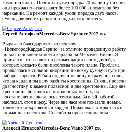
компетентность. Починили уже порядка 20 машин у них, все
они прекрасно откатывают более 100 000 километров без
нареканий. На ремонт каждой уходи порядка двух часов.
Очень доволен их работой и подходом к бизнесу.
Сергей Астафьев
Mercedes-Benz Sprinter 2012 г.в.
Выражаю благодарность коллективу
«НижегородКарданСервис» за отлично проведенную работу
по восстановлению моего кардана на Мерседес Виано. Я
приехал в этот сервис по рекомендации своих друзей, у
которых когда-то были проблемы такого плана. Проблема
проявлялась в сильной вибрации по всему кузову и гуле при
наборе скорости. Ребята подняли машину и сразу показали,
что на карданном валу разбиты крестовины. Сняли, провели
диагностику, к замене подвесной и две крестовины. Еще две
крестовины болтались в посадочных местах, их
восстановление оказалось возможным. За всей работой
наблюдал, стоя в цеху. Через два часа мне показали новый,
только что покрашенный кардан. Порадовала открытость и
внимание коллектива. Спасибо за профессионализм.
Алексей Игнатов
Mercedes-Benz Viano 2007 г.в.