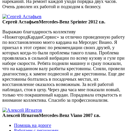
нареканий. На ремонт каждой уходи порядка двух часов.
Очень доволен их работой и подходом к бизнесу.
Сергей Астафьев
Mercedes-Benz Sprinter 2012 г.в.
Выражаю благодарность коллективу
«НижегородКарданСервис» за отлично проведенную работу
по восстановлению моего кардана на Мерседес Виано. Я
приехал в этот сервис по рекомендации своих друзей, у
которых когда-то были проблемы такого плана. Проблема
проявлялась в сильной вибрации по всему кузову и гуле при
наборе скорости. Ребята подняли машину и сразу показали,
что на карданном валу разбиты крестовины. Сняли, провели
диагностику, к замене подвесной и две крестовины. Еще две
крестовины болтались в посадочных местах, их
восстановление оказалось возможным. За всей работой
наблюдал, стоя в цеху. Через два часа мне показали новый,
только что покрашенный кардан. Порадовала открытость и
внимание коллектива. Спасибо за профессионализм.
Алексей Игнатов
Mercedes-Benz Viano 2007 г.в.
Помощь на дороге
Работаем с регионами