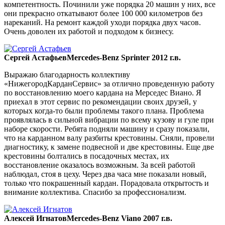
компетентность. Починили уже порядка 20 машин у них, все
они прекрасно откатывают более 100 000 километров без
нареканий. На ремонт каждой уходи порядка двух часов.
Очень доволен их работой и подходом к бизнесу.
Сергей Астафьев
Mercedes-Benz Sprinter 2012 г.в.
Выражаю благодарность коллективу
«НижегородКарданСервис» за отлично проведенную работу
по восстановлению моего кардана на Мерседес Виано. Я
приехал в этот сервис по рекомендации своих друзей, у
которых когда-то были проблемы такого плана. Проблема
проявлялась в сильной вибрации по всему кузову и гуле при
наборе скорости. Ребята подняли машину и сразу показали,
что на карданном валу разбиты крестовины. Сняли, провели
диагностику, к замене подвесной и две крестовины. Еще две
крестовины болтались в посадочных местах, их
восстановление оказалось возможным. За всей работой
наблюдал, стоя в цеху. Через два часа мне показали новый,
только что покрашенный кардан. Порадовала открытость и
внимание коллектива. Спасибо за профессионализм.
Алексей Игнатов
Mercedes-Benz Viano 2007 г.в.