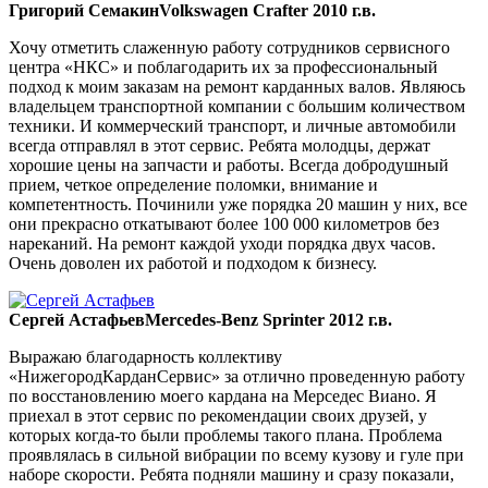
Григорий Семакин
Volkswagen Crafter 2010 г.в.
Хочу отметить слаженную работу сотрудников сервисного
центра «НКС» и поблагодарить их за профессиональный
подход к моим заказам на ремонт карданных валов. Являюсь
владельцем транспортной компании с большим количеством
техники. И коммерческий транспорт, и личные автомобили
всегда отправлял в этот сервис. Ребята молодцы, держат
хорошие цены на запчасти и работы. Всегда добродушный
прием, четкое определение поломки, внимание и
компетентность. Починили уже порядка 20 машин у них, все
они прекрасно откатывают более 100 000 километров без
нареканий. На ремонт каждой уходи порядка двух часов.
Очень доволен их работой и подходом к бизнесу.
Сергей Астафьев
Mercedes-Benz Sprinter 2012 г.в.
Выражаю благодарность коллективу
«НижегородКарданСервис» за отлично проведенную работу
по восстановлению моего кардана на Мерседес Виано. Я
приехал в этот сервис по рекомендации своих друзей, у
которых когда-то были проблемы такого плана. Проблема
проявлялась в сильной вибрации по всему кузову и гуле при
наборе скорости. Ребята подняли машину и сразу показали,