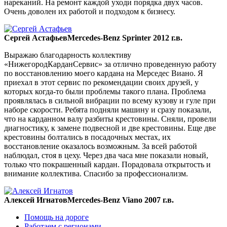
нареканий. На ремонт каждой уходи порядка двух часов.
Очень доволен их работой и подходом к бизнесу.
Сергей Астафьев
Mercedes-Benz Sprinter 2012 г.в.
Выражаю благодарность коллективу
«НижегородКарданСервис» за отлично проведенную работу
по восстановлению моего кардана на Мерседес Виано. Я
приехал в этот сервис по рекомендации своих друзей, у
которых когда-то были проблемы такого плана. Проблема
проявлялась в сильной вибрации по всему кузову и гуле при
наборе скорости. Ребята подняли машину и сразу показали,
что на карданном валу разбиты крестовины. Сняли, провели
диагностику, к замене подвесной и две крестовины. Еще две
крестовины болтались в посадочных местах, их
восстановление оказалось возможным. За всей работой
наблюдал, стоя в цеху. Через два часа мне показали новый,
только что покрашенный кардан. Порадовала открытость и
внимание коллектива. Спасибо за профессионализм.
Алексей Игнатов
Mercedes-Benz Viano 2007 г.в.
Помощь на дороге
Работаем с регионами