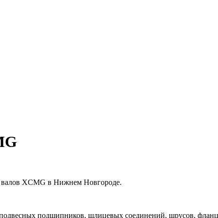
MG
х валов XCMG в Нижнем Новгороде.
 подвесных подшипников, шлицевых соединений, шрусов, фланце