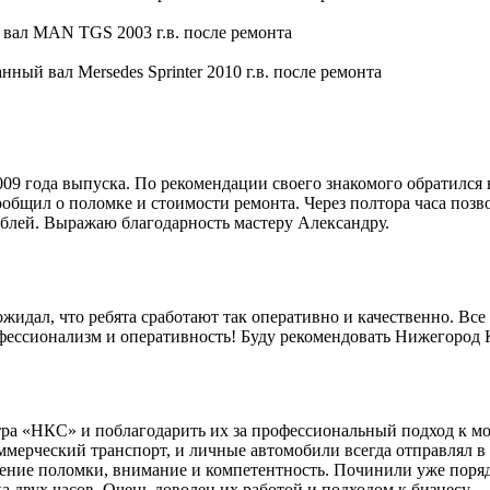
9 года выпуска. По рекомендации своего знакомого обратился 
общил о поломке и стоимости ремонта. Через полтора часа позво
блей. Выражаю благодарность мастеру Александру.
идал, что ребята сработают так оперативно и качественно. Все 
офессионализм и оперативность! Буду рекомендовать Нижегород
ра «НКС» и поблагодарить их за профессиональный подход к мо
мерческий транспорт, и личные автомобили всегда отправлял в 
ление поломки, внимание и компетентность. Починили уже поряд
 двух часов. Очень доволен их работой и подходом к бизнесу.