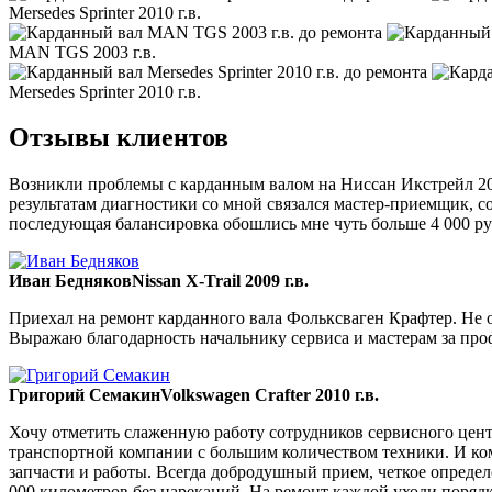
Mersedes Sprinter 2010 г.в.
MAN TGS 2003 г.в.
Mersedes Sprinter 2010 г.в.
Отзывы клиентов
Возникли проблемы с карданным валом на Ниссан Икстрейл 200
результатам диагностики со мной связался мастер-приемщик, со
последующая балансировка обошлись мне чуть больше 4 000 ру
Иван Бедняков
Nissan X-Trail 2009 г.в.
Приехал на ремонт карданного вала Фольксваген Крафтер. Не ож
Выражаю благодарность начальнику сервиса и мастерам за пр
Григорий Семакин
Volkswagen Crafter 2010 г.в.
Хочу отметить слаженную работу сотрудников сервисного цент
транспортной компании с большим количеством техники. И ком
запчасти и работы. Всегда добродушный прием, четкое опреде
000 километров без нареканий. На ремонт каждой уходи порядка