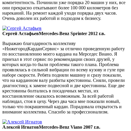
компетентность. Починили уже порядка 20 машин у них, все
они прекрасно откатывают более 100 000 километров без
нареканий. На ремонт каждой уходи порядка двух часов.
Очень доволен их работой и подходом к бизнесу.
Сергей Астафьев
Mercedes-Benz Sprinter 2012 г.в.
Выражаю благодарность коллективу
«НижегородКарданСервис» за отлично проведенную работу
по восстановлению моего кардана на Мерседес Виано. Я
приехал в этот сервис по рекомендации своих друзей, у
которых когда-то были проблемы такого плана. Проблема
проявлялась в сильной вибрации по всему кузову и гуле при
наборе скорости. Ребята подняли машину и сразу показали,
что на карданном валу разбиты крестовины. Сняли, провели
диагностику, к замене подвесной и две крестовины. Еще две
крестовины болтались в посадочных местах, их
восстановление оказалось возможным. За всей работой
наблюдал, стоя в цеху. Через два часа мне показали новый,
только что покрашенный кардан. Порадовала открытость и
внимание коллектива. Спасибо за профессионализм.
Алексей Игнатов
Mercedes-Benz Viano 2007 г.в.