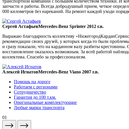
транспортной компании с большим количеством техники. И ком
запчасти и работы. Всегда добродушный прием, четкое опреде
000 километров без нареканий. На ремонт каждой уходи порядка
Сергей Астафьев
Mercedes-Benz Sprinter 2012 г.в.
Выражаю благодарность коллективу «НижегородКарданСервис» 
рекомендации своих друзей, у которых когда-то были проблемы
и сразу показали, что на карданном валу разбиты крестовины. 
восстановление оказалось возможным. За всей работой наблюда
коллектива. Спасибо за профессионализм.
Алексей Игнатов
Mercedes-Benz Viano 2007 г.в.
Помощь на дороге
Работаем с регионами
Сотрудничество
Гарантия до 100 т.км.
Оригинальные комплектующие
Любые марки транспорта
01