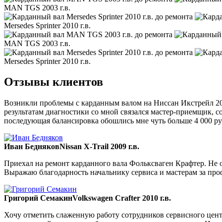
MAN TGS 2003 г.в.
Mersedes Sprinter 2010 г.в.
MAN TGS 2003 г.в.
Mersedes Sprinter 2010 г.в.
Отзывы клиентов
Возникли проблемы с карданным валом на Ниссан Икстрейл 200
результатам диагностики со мной связался мастер-приемщик, со
последующая балансировка обошлись мне чуть больше 4 000 ру
Иван Бедняков
Nissan X-Trail 2009 г.в.
Приехал на ремонт карданного вала Фольксваген Крафтер. Не ож
Выражаю благодарность начальнику сервиса и мастерам за пр
Григорий Семакин
Volkswagen Crafter 2010 г.в.
Хочу отметить слаженную работу сотрудников сервисного цент