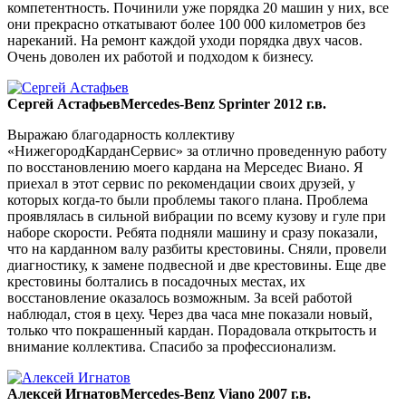
компетентность. Починили уже порядка 20 машин у них, все
они прекрасно откатывают более 100 000 километров без
нареканий. На ремонт каждой уходи порядка двух часов.
Очень доволен их работой и подходом к бизнесу.
Сергей Астафьев
Mercedes-Benz Sprinter 2012 г.в.
Выражаю благодарность коллективу
«НижегородКарданСервис» за отлично проведенную работу
по восстановлению моего кардана на Мерседес Виано. Я
приехал в этот сервис по рекомендации своих друзей, у
которых когда-то были проблемы такого плана. Проблема
проявлялась в сильной вибрации по всему кузову и гуле при
наборе скорости. Ребята подняли машину и сразу показали,
что на карданном валу разбиты крестовины. Сняли, провели
диагностику, к замене подвесной и две крестовины. Еще две
крестовины болтались в посадочных местах, их
восстановление оказалось возможным. За всей работой
наблюдал, стоя в цеху. Через два часа мне показали новый,
только что покрашенный кардан. Порадовала открытость и
внимание коллектива. Спасибо за профессионализм.
Алексей Игнатов
Mercedes-Benz Viano 2007 г.в.