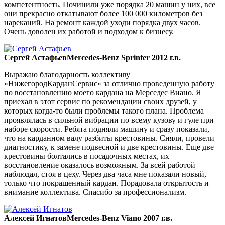
компетентность. Починили уже порядка 20 машин у них, все
они прекрасно откатывают более 100 000 километров без
нареканий. На ремонт каждой уходи порядка двух часов.
Очень доволен их работой и подходом к бизнесу.
Сергей Астафьев
Mercedes-Benz Sprinter 2012 г.в.
Выражаю благодарность коллективу
«НижегородКарданСервис» за отлично проведенную работу
по восстановлению моего кардана на Мерседес Виано. Я
приехал в этот сервис по рекомендации своих друзей, у
которых когда-то были проблемы такого плана. Проблема
проявлялась в сильной вибрации по всему кузову и гуле при
наборе скорости. Ребята подняли машину и сразу показали,
что на карданном валу разбиты крестовины. Сняли, провели
диагностику, к замене подвесной и две крестовины. Еще две
крестовины болтались в посадочных местах, их
восстановление оказалось возможным. За всей работой
наблюдал, стоя в цеху. Через два часа мне показали новый,
только что покрашенный кардан. Порадовала открытость и
внимание коллектива. Спасибо за профессионализм.
Алексей Игнатов
Mercedes-Benz Viano 2007 г.в.