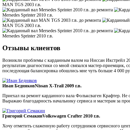
MAN TGS 2003 г.в.
Mersedes Sprinter 2010 г.в.
MAN TGS 2003 г.в.
Mersedes Sprinter 2010 г.в.
Отзывы клиентов
Возникли проблемы с карданным валом на Ниссан Икстрейл 200
результатам диагностики со мной связался мастер-приемщик, со
последующая балансировка обошлись мне чуть больше 4 000 ру
Иван Бедняков
Nissan X-Trail 2009 г.в.
Приехал на ремонт карданного вала Фольксваген Крафтер. Не ож
Выражаю благодарность начальнику сервиса и мастерам за пр
Григорий Семакин
Volkswagen Crafter 2010 г.в.
Хочу отметить слаженную работу сотрудников сервисного цент