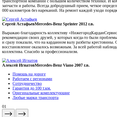
транспортной компании с большим количеством техники. И ком
запчасти и работы. Всегда добродушный прием, четкое опреде
000 километров без нареканий. На ремонт каждой уходи порядка
Сергей Астафьев
Mercedes-Benz Sprinter 2012 г.в.
Выражаю благодарность коллективу «НижегородКарданСервис» 
рекомендации своих друзей, у которых когда-то были проблемы
и сразу показали, что на карданном валу разбиты крестовины. 
восстановление оказалось возможным. За всей работой наблюда
коллектива. Спасибо за профессионализм.
Алексей Игнатов
Mercedes-Benz Viano 2007 г.в.
Помощь на дороге
Работаем с регионами
Сотрудничество
Гарантия до 100 т.км.
Оригинальные комплектующие
Любые марки транспорта
01