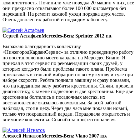
компетентность. Починили уже порядка 20 машин у них, все
они прекрасно откатывают более 100 000 километров без
нареканий. На ремонт каждой уходи порядка двух часов.
Очень доволен их работой и подходом к бизнесу.
Сергей Астафьев
Mercedes-Benz Sprinter 2012 г.в.
Выражаю благодарность коллективу
«НижегородКарданСервис» за отлично проведенную работу
по восстановлению моего кардана на Мерседес Виано. Я
приехал в этот сервис по рекомендации своих друзей, у
которых когда-то были проблемы такого плана. Проблема
проявлялась в сильной вибрации по всему кузову и гуле при
наборе скорости. Ребята подняли машину и сразу показали,
что на карданном валу разбиты крестовины. Сняли, провели
диагностику, к замене подвесной и две крестовины. Еще две
крестовины болтались в посадочных местах, их
восстановление оказалось возможным. За всей работой
наблюдал, стоя в цеху. Через два часа мне показали новый,
только что покрашенный кардан. Порадовала открытость и
внимание коллектива. Спасибо за профессионализм.
Алексей Игнатов
Mercedes-Benz Viano 2007 г.в.