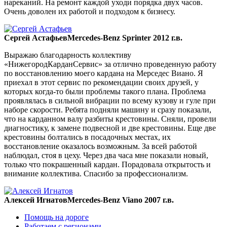
нареканий. На ремонт каждой уходи порядка двух часов.
Очень доволен их работой и подходом к бизнесу.
Сергей Астафьев
Mercedes-Benz Sprinter 2012 г.в.
Выражаю благодарность коллективу
«НижегородКарданСервис» за отлично проведенную работу
по восстановлению моего кардана на Мерседес Виано. Я
приехал в этот сервис по рекомендации своих друзей, у
которых когда-то были проблемы такого плана. Проблема
проявлялась в сильной вибрации по всему кузову и гуле при
наборе скорости. Ребята подняли машину и сразу показали,
что на карданном валу разбиты крестовины. Сняли, провели
диагностику, к замене подвесной и две крестовины. Еще две
крестовины болтались в посадочных местах, их
восстановление оказалось возможным. За всей работой
наблюдал, стоя в цеху. Через два часа мне показали новый,
только что покрашенный кардан. Порадовала открытость и
внимание коллектива. Спасибо за профессионализм.
Алексей Игнатов
Mercedes-Benz Viano 2007 г.в.
Помощь на дороге
Работаем с регионами