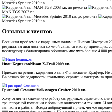
Mersedes Sprinter 2010 г.в.
MAN TGS 2003 г.в.
Mersedes Sprinter 2010 г.в.
Отзывы клиентов
Возникли проблемы с карданным валом на Ниссан Икстрейл 200
результатам диагностики со мной связался мастер-приемщик, со
последующая балансировка обошлись мне чуть больше 4 000 ру
Иван Бедняков
Nissan X-Trail 2009 г.в.
Приехал на ремонт карданного вала Фольксваген Крафтер. Не ож
Выражаю благодарность начальнику сервиса и мастерам за пр
Григорий Семакин
Volkswagen Crafter 2010 г.в.
Хочу отметить слаженную работу сотрудников сервисного цент
транспортной компании с большим количеством техники. И ком
запчасти и работы. Всегда добродушный прием, четкое опреде
000 километров без нареканий. На ремонт каждой уходи порядка