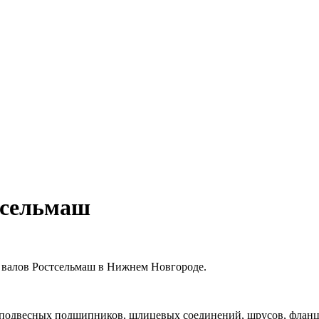
тсельмаш
 валов Ростсельмаш в Нижнем Новгороде.
 подвесных подшипников, шлицевых соединений, шрусов, фланце