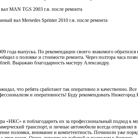
9 года выпуска. По рекомендации своего знакомого обратился 
общил о поломке и стоимости ремонта. Через полтора часа позво
блей. Выражаю благодарность мастеру Александру.
идал, что ребята сработают так оперативно и качественно. Все 
офессионализм и оперативность! Буду рекомендовать Нижегород
ра «НКС» и поблагодарить их за профессиональный подход к мо
мерческий транспорт, и личные автомобили всегда отправлял в 
ление поломки, внимание и компетентность. Починили уже поряд
 двух часов. Очень доволен их работой и подходом к бизнесу.