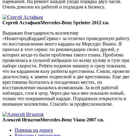
нареканий. На ремонт каждой уходи порядка двух часов.
Очень доволен их работой и подходом к бизнесу.
Сергей Астафьев
Mercedes-Benz Sprinter 2012 г.в.
Выражаю благодарность коллективу
«НижегородКарданСервис» за отлично проведенную работу
по восстановлению моего кардана на Мерседес Виано. Я
приехал в этот сервис по рекомендации своих друзей, у
которых когда-то были проблемы такого плана. Проблема
проявлялась в сильной вибрации по всему кузову и гуле при
наборе скорости. Ребята подняли машину и сразу показали,
что на карданном валу разбиты крестовины. Сняли, провели
диагностику, к замене подвесной и две крестовины. Еще две
крестовины болтались в посадочных местах, их
восстановление оказалось возможным. За всей работой
наблюдал, стоя в цеху. Через два часа мне показали новый,
только что покрашенный кардан. Порадовала открытость и
внимание коллектива. Спасибо за профессионализм.
Алексей Игнатов
Mercedes-Benz Viano 2007 г.в.
Помощь на дороге
Работаем с регионами