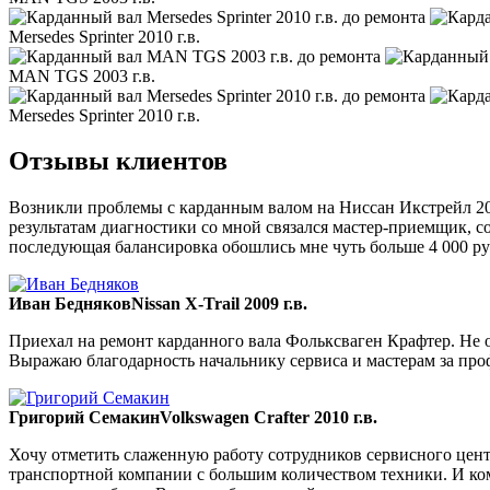
Mersedes Sprinter 2010 г.в.
MAN TGS 2003 г.в.
Mersedes Sprinter 2010 г.в.
Отзывы клиентов
Возникли проблемы с карданным валом на Ниссан Икстрейл 200
результатам диагностики со мной связался мастер-приемщик, со
последующая балансировка обошлись мне чуть больше 4 000 ру
Иван Бедняков
Nissan X-Trail 2009 г.в.
Приехал на ремонт карданного вала Фольксваген Крафтер. Не ож
Выражаю благодарность начальнику сервиса и мастерам за пр
Григорий Семакин
Volkswagen Crafter 2010 г.в.
Хочу отметить слаженную работу сотрудников сервисного цент
транспортной компании с большим количеством техники. И ком