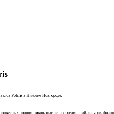
is
валов Polaris в Нижнем Новгороде.
 подвесных подшипников, шлицевых соединений, шрусов, фланце