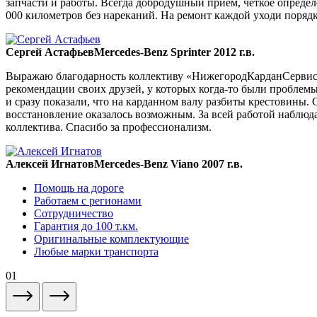
запчасти и работы. Всегда добродушный прием, четкое опреде
000 километров без нареканий. На ремонт каждой уходи порядка
Сергей Астафьев
Mercedes-Benz Sprinter 2012 г.в.
Выражаю благодарность коллективу «НижегородКарданСервис» 
рекомендации своих друзей, у которых когда-то были проблемы
и сразу показали, что на карданном валу разбиты крестовины. 
восстановление оказалось возможным. За всей работой наблюда
коллектива. Спасибо за профессионализм.
Алексей Игнатов
Mercedes-Benz Viano 2007 г.в.
Помощь на дороге
Работаем с регионами
Сотрудничество
Гарантия до 100 т.км.
Оригинальные комплектующие
Любые марки транспорта
01