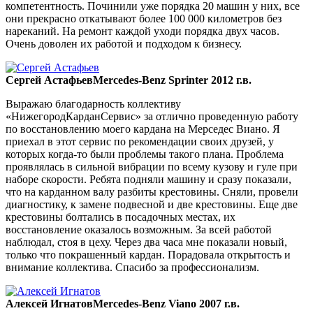
компетентность. Починили уже порядка 20 машин у них, все
они прекрасно откатывают более 100 000 километров без
нареканий. На ремонт каждой уходи порядка двух часов.
Очень доволен их работой и подходом к бизнесу.
Сергей Астафьев
Mercedes-Benz Sprinter 2012 г.в.
Выражаю благодарность коллективу
«НижегородКарданСервис» за отлично проведенную работу
по восстановлению моего кардана на Мерседес Виано. Я
приехал в этот сервис по рекомендации своих друзей, у
которых когда-то были проблемы такого плана. Проблема
проявлялась в сильной вибрации по всему кузову и гуле при
наборе скорости. Ребята подняли машину и сразу показали,
что на карданном валу разбиты крестовины. Сняли, провели
диагностику, к замене подвесной и две крестовины. Еще две
крестовины болтались в посадочных местах, их
восстановление оказалось возможным. За всей работой
наблюдал, стоя в цеху. Через два часа мне показали новый,
только что покрашенный кардан. Порадовала открытость и
внимание коллектива. Спасибо за профессионализм.
Алексей Игнатов
Mercedes-Benz Viano 2007 г.в.