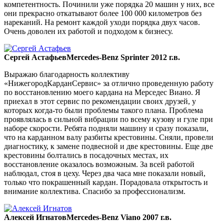
компетентность. Починили уже порядка 20 машин у них, все
они прекрасно откатывают более 100 000 километров без
нареканий. На ремонт каждой уходи порядка двух часов.
Очень доволен их работой и подходом к бизнесу.
Сергей Астафьев
Mercedes-Benz Sprinter 2012 г.в.
Выражаю благодарность коллективу
«НижегородКарданСервис» за отлично проведенную работу
по восстановлению моего кардана на Мерседес Виано. Я
приехал в этот сервис по рекомендации своих друзей, у
которых когда-то были проблемы такого плана. Проблема
проявлялась в сильной вибрации по всему кузову и гуле при
наборе скорости. Ребята подняли машину и сразу показали,
что на карданном валу разбиты крестовины. Сняли, провели
диагностику, к замене подвесной и две крестовины. Еще две
крестовины болтались в посадочных местах, их
восстановление оказалось возможным. За всей работой
наблюдал, стоя в цеху. Через два часа мне показали новый,
только что покрашенный кардан. Порадовала открытость и
внимание коллектива. Спасибо за профессионализм.
Алексей Игнатов
Mercedes-Benz Viano 2007 г.в.