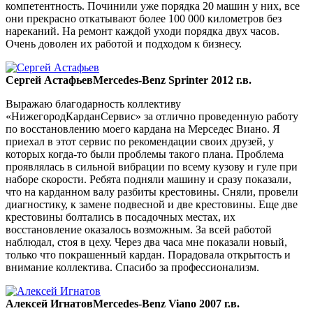
компетентность. Починили уже порядка 20 машин у них, все
они прекрасно откатывают более 100 000 километров без
нареканий. На ремонт каждой уходи порядка двух часов.
Очень доволен их работой и подходом к бизнесу.
Сергей Астафьев
Mercedes-Benz Sprinter 2012 г.в.
Выражаю благодарность коллективу
«НижегородКарданСервис» за отлично проведенную работу
по восстановлению моего кардана на Мерседес Виано. Я
приехал в этот сервис по рекомендации своих друзей, у
которых когда-то были проблемы такого плана. Проблема
проявлялась в сильной вибрации по всему кузову и гуле при
наборе скорости. Ребята подняли машину и сразу показали,
что на карданном валу разбиты крестовины. Сняли, провели
диагностику, к замене подвесной и две крестовины. Еще две
крестовины болтались в посадочных местах, их
восстановление оказалось возможным. За всей работой
наблюдал, стоя в цеху. Через два часа мне показали новый,
только что покрашенный кардан. Порадовала открытость и
внимание коллектива. Спасибо за профессионализм.
Алексей Игнатов
Mercedes-Benz Viano 2007 г.в.