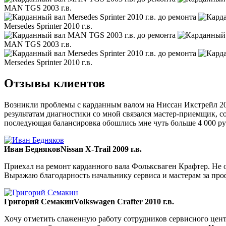
MAN TGS 2003 г.в.
Mersedes Sprinter 2010 г.в.
MAN TGS 2003 г.в.
Mersedes Sprinter 2010 г.в.
Отзывы клиентов
Возникли проблемы с карданным валом на Ниссан Икстрейл 200
результатам диагностики со мной связался мастер-приемщик, со
последующая балансировка обошлись мне чуть больше 4 000 ру
Иван Бедняков
Nissan X-Trail 2009 г.в.
Приехал на ремонт карданного вала Фольксваген Крафтер. Не ож
Выражаю благодарность начальнику сервиса и мастерам за пр
Григорий Семакин
Volkswagen Crafter 2010 г.в.
Хочу отметить слаженную работу сотрудников сервисного цент