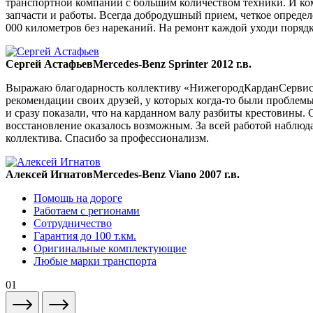
транспортной компании с большим количеством техники. И ком
запчасти и работы. Всегда добродушный прием, четкое опреде
000 километров без нареканий. На ремонт каждой уходи порядка
Сергей Астафьев
Mercedes-Benz Sprinter 2012 г.в.
Выражаю благодарность коллективу «НижегородКарданСервис» 
рекомендации своих друзей, у которых когда-то были проблемы
и сразу показали, что на карданном валу разбиты крестовины. 
восстановление оказалось возможным. За всей работой наблюда
коллектива. Спасибо за профессионализм.
Алексей Игнатов
Mercedes-Benz Viano 2007 г.в.
Помощь на дороге
Работаем с регионами
Сотрудничество
Гарантия до 100 т.км.
Оригинальные комплектующие
Любые марки транспорта
01