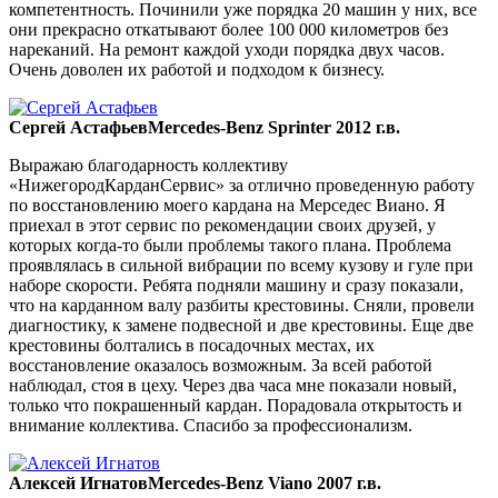
компетентность. Починили уже порядка 20 машин у них, все
они прекрасно откатывают более 100 000 километров без
нареканий. На ремонт каждой уходи порядка двух часов.
Очень доволен их работой и подходом к бизнесу.
Сергей Астафьев
Mercedes-Benz Sprinter 2012 г.в.
Выражаю благодарность коллективу
«НижегородКарданСервис» за отлично проведенную работу
по восстановлению моего кардана на Мерседес Виано. Я
приехал в этот сервис по рекомендации своих друзей, у
которых когда-то были проблемы такого плана. Проблема
проявлялась в сильной вибрации по всему кузову и гуле при
наборе скорости. Ребята подняли машину и сразу показали,
что на карданном валу разбиты крестовины. Сняли, провели
диагностику, к замене подвесной и две крестовины. Еще две
крестовины болтались в посадочных местах, их
восстановление оказалось возможным. За всей работой
наблюдал, стоя в цеху. Через два часа мне показали новый,
только что покрашенный кардан. Порадовала открытость и
внимание коллектива. Спасибо за профессионализм.
Алексей Игнатов
Mercedes-Benz Viano 2007 г.в.