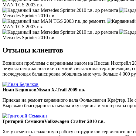
MAN TGS 2003 г.в.
Mersedes Sprinter 2010 г.в.
MAN TGS 2003 г.в.
Mersedes Sprinter 2010 г.в.
Отзывы клиентов
Возникли проблемы с карданным валом на Ниссан Икстрейл 200
результатам диагностики со мной связался мастер-приемщик, со
последующая балансировка обошлись мне чуть больше 4 000 ру
Иван Бедняков
Nissan X-Trail 2009 г.в.
Приехал на ремонт карданного вала Фольксваген Крафтер. Не ож
Выражаю благодарность начальнику сервиса и мастерам за пр
Григорий Семакин
Volkswagen Crafter 2010 г.в.
Хочу отметить слаженную работу сотрудников сервисного цент