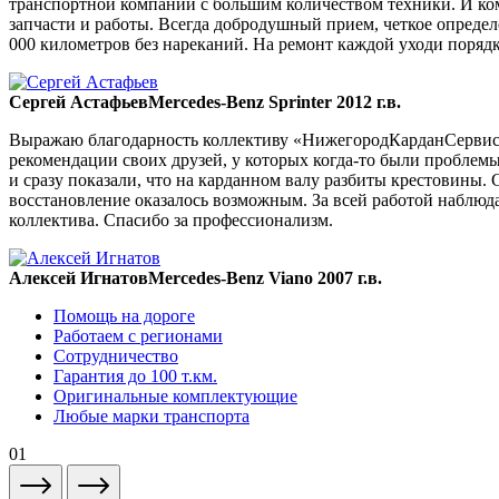
транспортной компании с большим количеством техники. И ком
запчасти и работы. Всегда добродушный прием, четкое опреде
000 километров без нареканий. На ремонт каждой уходи порядка
Сергей Астафьев
Mercedes-Benz Sprinter 2012 г.в.
Выражаю благодарность коллективу «НижегородКарданСервис» 
рекомендации своих друзей, у которых когда-то были проблемы
и сразу показали, что на карданном валу разбиты крестовины. 
восстановление оказалось возможным. За всей работой наблюда
коллектива. Спасибо за профессионализм.
Алексей Игнатов
Mercedes-Benz Viano 2007 г.в.
Помощь на дороге
Работаем с регионами
Сотрудничество
Гарантия до 100 т.км.
Оригинальные комплектующие
Любые марки транспорта
01