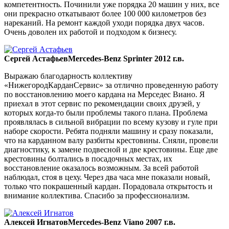
компетентность. Починили уже порядка 20 машин у них, все
они прекрасно откатывают более 100 000 километров без
нареканий. На ремонт каждой уходи порядка двух часов.
Очень доволен их работой и подходом к бизнесу.
Сергей Астафьев
Mercedes-Benz Sprinter 2012 г.в.
Выражаю благодарность коллективу
«НижегородКарданСервис» за отлично проведенную работу
по восстановлению моего кардана на Мерседес Виано. Я
приехал в этот сервис по рекомендации своих друзей, у
которых когда-то были проблемы такого плана. Проблема
проявлялась в сильной вибрации по всему кузову и гуле при
наборе скорости. Ребята подняли машину и сразу показали,
что на карданном валу разбиты крестовины. Сняли, провели
диагностику, к замене подвесной и две крестовины. Еще две
крестовины болтались в посадочных местах, их
восстановление оказалось возможным. За всей работой
наблюдал, стоя в цеху. Через два часа мне показали новый,
только что покрашенный кардан. Порадовала открытость и
внимание коллектива. Спасибо за профессионализм.
Алексей Игнатов
Mercedes-Benz Viano 2007 г.в.