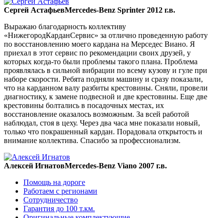
Сергей Астафьев
Mercedes-Benz Sprinter 2012 г.в.
Выражаю благодарность коллективу
«НижегородКарданСервис» за отлично проведенную работу
по восстановлению моего кардана на Мерседес Виано. Я
приехал в этот сервис по рекомендации своих друзей, у
которых когда-то были проблемы такого плана. Проблема
проявлялась в сильной вибрации по всему кузову и гуле при
наборе скорости. Ребята подняли машину и сразу показали,
что на карданном валу разбиты крестовины. Сняли, провели
диагностику, к замене подвесной и две крестовины. Еще две
крестовины болтались в посадочных местах, их
восстановление оказалось возможным. За всей работой
наблюдал, стоя в цеху. Через два часа мне показали новый,
только что покрашенный кардан. Порадовала открытость и
внимание коллектива. Спасибо за профессионализм.
Алексей Игнатов
Mercedes-Benz Viano 2007 г.в.
Помощь на дороге
Работаем с регионами
Сотрудничество
Гарантия до 100 т.км.
Оригинальные комплектующие