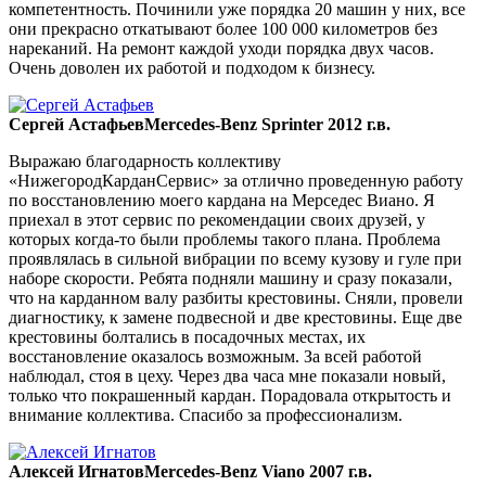
компетентность. Починили уже порядка 20 машин у них, все
они прекрасно откатывают более 100 000 километров без
нареканий. На ремонт каждой уходи порядка двух часов.
Очень доволен их работой и подходом к бизнесу.
Сергей Астафьев
Mercedes-Benz Sprinter 2012 г.в.
Выражаю благодарность коллективу
«НижегородКарданСервис» за отлично проведенную работу
по восстановлению моего кардана на Мерседес Виано. Я
приехал в этот сервис по рекомендации своих друзей, у
которых когда-то были проблемы такого плана. Проблема
проявлялась в сильной вибрации по всему кузову и гуле при
наборе скорости. Ребята подняли машину и сразу показали,
что на карданном валу разбиты крестовины. Сняли, провели
диагностику, к замене подвесной и две крестовины. Еще две
крестовины болтались в посадочных местах, их
восстановление оказалось возможным. За всей работой
наблюдал, стоя в цеху. Через два часа мне показали новый,
только что покрашенный кардан. Порадовала открытость и
внимание коллектива. Спасибо за профессионализм.
Алексей Игнатов
Mercedes-Benz Viano 2007 г.в.