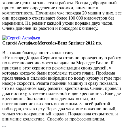
хорошие цены на запчасти и работы. Всегда добродушный
прием, четкое определение поломки, внимание и
компетентность. Починили уже порядка 20 машин у них, все
они прекрасно откатывают более 100 000 километров без
нареканий. На ремонт каждой уходи порядка двух часов.
Очень доволен их работой и подходом к бизнесу.
Сергей Астафьев
Mercedes-Benz Sprinter 2012 г.в.
Выражаю благодарность коллективу
«НижегородКарданСервис» за отлично проведенную работу
по восстановлению моего кардана на Мерседес Виано. Я
приехал в этот сервис по рекомендации своих друзей, у
которых когда-то были проблемы такого плана. Проблема
проявлялась в сильной вибрации по всему кузову и гуле при
наборе скорости. Ребята подняли машину и сразу показали,
что на карданном валу разбиты крестовины. Сняли, провели
диагностику, к замене подвесной и две крестовины. Еще две
крестовины болтались в посадочных местах, их
восстановление оказалось возможным. За всей работой
наблюдал, стоя в цеху. Через два часа мне показали новый,
только что покрашенный кардан. Порадовала открытость и
внимание коллектива. Спасибо за профессионализм.