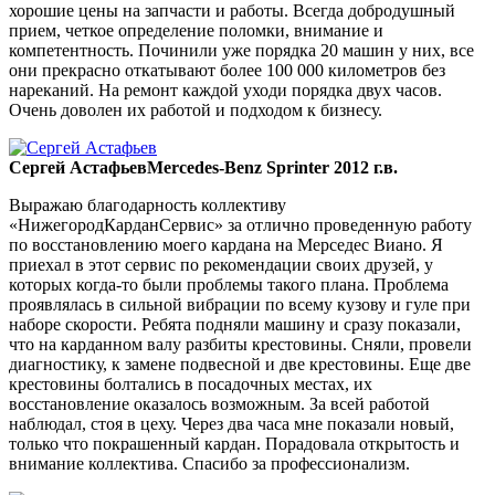
хорошие цены на запчасти и работы. Всегда добродушный
прием, четкое определение поломки, внимание и
компетентность. Починили уже порядка 20 машин у них, все
они прекрасно откатывают более 100 000 километров без
нареканий. На ремонт каждой уходи порядка двух часов.
Очень доволен их работой и подходом к бизнесу.
Сергей Астафьев
Mercedes-Benz Sprinter 2012 г.в.
Выражаю благодарность коллективу
«НижегородКарданСервис» за отлично проведенную работу
по восстановлению моего кардана на Мерседес Виано. Я
приехал в этот сервис по рекомендации своих друзей, у
которых когда-то были проблемы такого плана. Проблема
проявлялась в сильной вибрации по всему кузову и гуле при
наборе скорости. Ребята подняли машину и сразу показали,
что на карданном валу разбиты крестовины. Сняли, провели
диагностику, к замене подвесной и две крестовины. Еще две
крестовины болтались в посадочных местах, их
восстановление оказалось возможным. За всей работой
наблюдал, стоя в цеху. Через два часа мне показали новый,
только что покрашенный кардан. Порадовала открытость и
внимание коллектива. Спасибо за профессионализм.