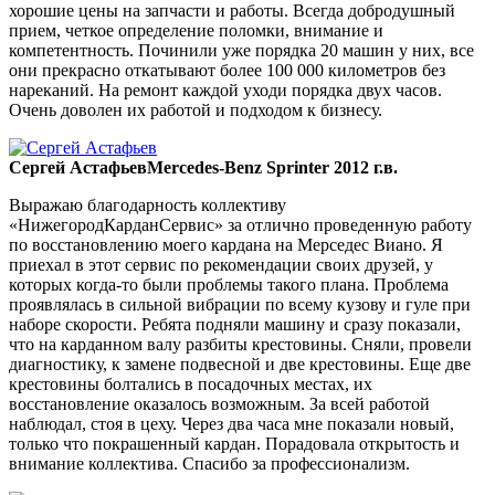
хорошие цены на запчасти и работы. Всегда добродушный
прием, четкое определение поломки, внимание и
компетентность. Починили уже порядка 20 машин у них, все
они прекрасно откатывают более 100 000 километров без
нареканий. На ремонт каждой уходи порядка двух часов.
Очень доволен их работой и подходом к бизнесу.
Сергей Астафьев
Mercedes-Benz Sprinter 2012 г.в.
Выражаю благодарность коллективу
«НижегородКарданСервис» за отлично проведенную работу
по восстановлению моего кардана на Мерседес Виано. Я
приехал в этот сервис по рекомендации своих друзей, у
которых когда-то были проблемы такого плана. Проблема
проявлялась в сильной вибрации по всему кузову и гуле при
наборе скорости. Ребята подняли машину и сразу показали,
что на карданном валу разбиты крестовины. Сняли, провели
диагностику, к замене подвесной и две крестовины. Еще две
крестовины болтались в посадочных местах, их
восстановление оказалось возможным. За всей работой
наблюдал, стоя в цеху. Через два часа мне показали новый,
только что покрашенный кардан. Порадовала открытость и
внимание коллектива. Спасибо за профессионализм.