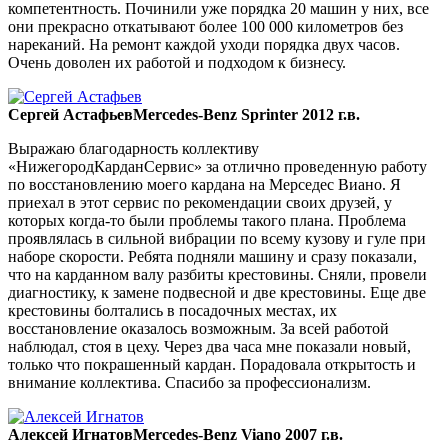
компетентность. Починили уже порядка 20 машин у них, все
они прекрасно откатывают более 100 000 километров без
нареканий. На ремонт каждой уходи порядка двух часов.
Очень доволен их работой и подходом к бизнесу.
Сергей Астафьев
Mercedes-Benz Sprinter 2012 г.в.
Выражаю благодарность коллективу
«НижегородКарданСервис» за отлично проведенную работу
по восстановлению моего кардана на Мерседес Виано. Я
приехал в этот сервис по рекомендации своих друзей, у
которых когда-то были проблемы такого плана. Проблема
проявлялась в сильной вибрации по всему кузову и гуле при
наборе скорости. Ребята подняли машину и сразу показали,
что на карданном валу разбиты крестовины. Сняли, провели
диагностику, к замене подвесной и две крестовины. Еще две
крестовины болтались в посадочных местах, их
восстановление оказалось возможным. За всей работой
наблюдал, стоя в цеху. Через два часа мне показали новый,
только что покрашенный кардан. Порадовала открытость и
внимание коллектива. Спасибо за профессионализм.
Алексей Игнатов
Mercedes-Benz Viano 2007 г.в.