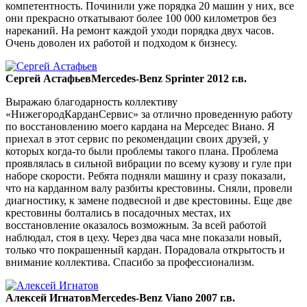
компетентность. Починили уже порядка 20 машин у них, все
они прекрасно откатывают более 100 000 километров без
нареканий. На ремонт каждой уходи порядка двух часов.
Очень доволен их работой и подходом к бизнесу.
Сергей Астафьев
Mercedes-Benz Sprinter 2012 г.в.
Выражаю благодарность коллективу
«НижегородКарданСервис» за отлично проведенную работу
по восстановлению моего кардана на Мерседес Виано. Я
приехал в этот сервис по рекомендации своих друзей, у
которых когда-то были проблемы такого плана. Проблема
проявлялась в сильной вибрации по всему кузову и гуле при
наборе скорости. Ребята подняли машину и сразу показали,
что на карданном валу разбиты крестовины. Сняли, провели
диагностику, к замене подвесной и две крестовины. Еще две
крестовины болтались в посадочных местах, их
восстановление оказалось возможным. За всей работой
наблюдал, стоя в цеху. Через два часа мне показали новый,
только что покрашенный кардан. Порадовала открытость и
внимание коллектива. Спасибо за профессионализм.
Алексей Игнатов
Mercedes-Benz Viano 2007 г.в.