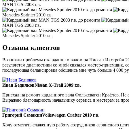
MAN TGS 2003 г.в.
Mersedes Sprinter 2010 г.в.
MAN TGS 2003 г.в.
Mersedes Sprinter 2010 г.в.
Отзывы клиентов
Возникли проблемы с карданным валом на Ниссан Икстрейл 200
результатам диагностики со мной связался мастер-приемщик, со
последующая балансировка обошлись мне чуть больше 4 000 ру
Иван Бедняков
Nissan X-Trail 2009 г.в.
Приехал на ремонт карданного вала Фольксваген Крафтер. Не ож
Выражаю благодарность начальнику сервиса и мастерам за пр
Григорий Семакин
Volkswagen Crafter 2010 г.в.
Хочу отметить слаженную работу сотрудников сервисного цент