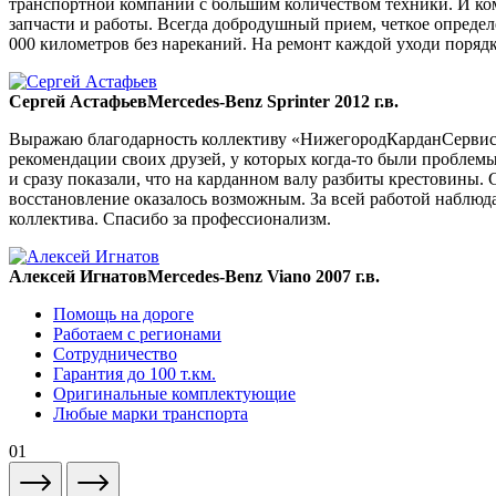
транспортной компании с большим количеством техники. И ком
запчасти и работы. Всегда добродушный прием, четкое опреде
000 километров без нареканий. На ремонт каждой уходи порядка
Сергей Астафьев
Mercedes-Benz Sprinter 2012 г.в.
Выражаю благодарность коллективу «НижегородКарданСервис» 
рекомендации своих друзей, у которых когда-то были проблемы
и сразу показали, что на карданном валу разбиты крестовины. 
восстановление оказалось возможным. За всей работой наблюда
коллектива. Спасибо за профессионализм.
Алексей Игнатов
Mercedes-Benz Viano 2007 г.в.
Помощь на дороге
Работаем с регионами
Сотрудничество
Гарантия до 100 т.км.
Оригинальные комплектующие
Любые марки транспорта
01