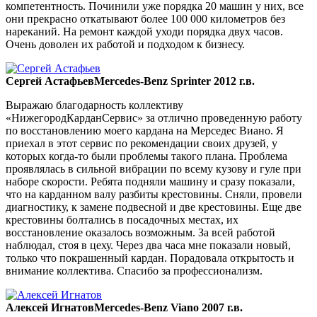
компетентность. Починили уже порядка 20 машин у них, все
они прекрасно откатывают более 100 000 километров без
нареканий. На ремонт каждой уходи порядка двух часов.
Очень доволен их работой и подходом к бизнесу.
Сергей Астафьев
Mercedes-Benz Sprinter 2012 г.в.
Выражаю благодарность коллективу
«НижегородКарданСервис» за отлично проведенную работу
по восстановлению моего кардана на Мерседес Виано. Я
приехал в этот сервис по рекомендации своих друзей, у
которых когда-то были проблемы такого плана. Проблема
проявлялась в сильной вибрации по всему кузову и гуле при
наборе скорости. Ребята подняли машину и сразу показали,
что на карданном валу разбиты крестовины. Сняли, провели
диагностику, к замене подвесной и две крестовины. Еще две
крестовины болтались в посадочных местах, их
восстановление оказалось возможным. За всей работой
наблюдал, стоя в цеху. Через два часа мне показали новый,
только что покрашенный кардан. Порадовала открытость и
внимание коллектива. Спасибо за профессионализм.
Алексей Игнатов
Mercedes-Benz Viano 2007 г.в.