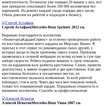
компетентность. Починили уже порядка 20 машин у них, все
они прекрасно откатывают более 100 000 километров без
нареканий. На ремонт каждой уходи порядка двух часов.
Очень доволен их работой и подходом к бизнесу.
Сергей Астафьев
Mercedes-Benz Sprinter 2012 г.в.
Выражаю благодарность коллективу
«НижегородКарданСервис» за отлично проведенную работу
по восстановлению моего кардана на Мерседес Виано. Я
приехал в этот сервис по рекомендации своих друзей, у
которых когда-то были проблемы такого плана. Проблема
проявлялась в сильной вибрации по всему кузову и гуле при
наборе скорости. Ребята подняли машину и сразу показали,
что на карданном валу разбиты крестовины. Сняли, провели
диагностику, к замене подвесной и две крестовины. Еще две
крестовины болтались в посадочных местах, их
восстановление оказалось возможным. За всей работой
наблюдал, стоя в цеху. Через два часа мне показали новый,
только что покрашенный кардан. Порадовала открытость и
внимание коллектива. Спасибо за профессионализм.
Алексей Игнатов
Mercedes-Benz Viano 2007 г.в.