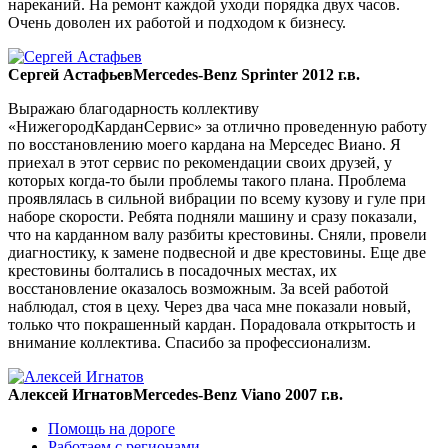
нареканий. На ремонт каждой уходи порядка двух часов.
Очень доволен их работой и подходом к бизнесу.
Сергей Астафьев
Mercedes-Benz Sprinter 2012 г.в.
Выражаю благодарность коллективу
«НижегородКарданСервис» за отлично проведенную работу
по восстановлению моего кардана на Мерседес Виано. Я
приехал в этот сервис по рекомендации своих друзей, у
которых когда-то были проблемы такого плана. Проблема
проявлялась в сильной вибрации по всему кузову и гуле при
наборе скорости. Ребята подняли машину и сразу показали,
что на карданном валу разбиты крестовины. Сняли, провели
диагностику, к замене подвесной и две крестовины. Еще две
крестовины болтались в посадочных местах, их
восстановление оказалось возможным. За всей работой
наблюдал, стоя в цеху. Через два часа мне показали новый,
только что покрашенный кардан. Порадовала открытость и
внимание коллектива. Спасибо за профессионализм.
Алексей Игнатов
Mercedes-Benz Viano 2007 г.в.
Помощь на дороге
Работаем с регионами