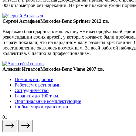
000 километров без нареканий. На ремонт каждой уходи порядка
Сергей Астафьев
Mercedes-Benz Sprinter 2012 г.в.
Выражаю благодарность коллективу «НижегородКарданСервис» 
рекомендации своих друзей, у которых когда-то были проблемы
и сразу показали, что на карданном валу разбиты крестовины. 
восстановление оказалось возможным. За всей работой наблюда
коллектива. Спасибо за профессионализм.
Алексей Игнатов
Mercedes-Benz Viano 2007 г.в.
Помощь на дороге
Работаем с регионами
Сотрудничество
Гарантия до 100 т.км.
Оригинальные комплектующие
Любые марки транспорта
01