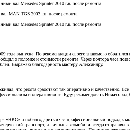
9 года выпуска. По рекомендации своего знакомого обратился 
общил о поломке и стоимости ремонта. Через полтора часа позво
блей. Выражаю благодарность мастеру Александру.
идал, что ребята сработают так оперативно и качественно. Все 
офессионализм и оперативность! Буду рекомендовать Нижегород
ра «НКС» и поблагодарить их за профессиональный подход к мо
мерческий транспорт, и личные автомобили всегда отправлял в 
ление поломки, внимание и компетентность. Починили уже поряд