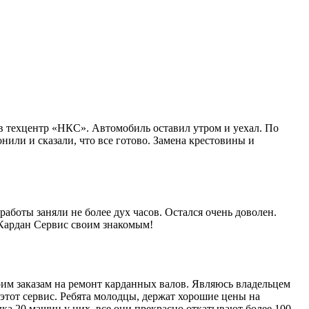
в техцентр «НКС». Автомобиль оставил утром и уехал. По
нили и сказали, что все готово. Замена крестовины и
работы заняли не более дух часов. Остался очень доволен.
 Кардан Сервис своим знакомым!
им заказам на ремонт карданных валов. Являюсь владельцем
этот сервис. Ребята молодцы, держат хорошие цены на
ка 20 машин у них, все они прекрасно откатывают более 100