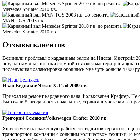
Mersedes Sprinter 2010 г.в.
MAN TGS 2003 г.в.
Mersedes Sprinter 2010 г.в.
Отзывы клиентов
Возникли проблемы с карданным валом на Ниссан Икстрейл 200
результатам диагностики со мной связался мастер-приемщик, со
последующая балансировка обошлись мне чуть больше 4 000 ру
Иван Бедняков
Nissan X-Trail 2009 г.в.
Приехал на ремонт карданного вала Фольксваген Крафтер. Не ож
Выражаю благодарность начальнику сервиса и мастерам за пр
Григорий Семакин
Volkswagen Crafter 2010 г.в.
Хочу отметить слаженную работу сотрудников сервисного цент
транспортной компании с большим количеством техники. И ком
запчасти и работы. Всегда добродушный прием, четкое опреде