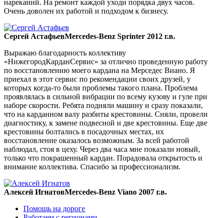
нареканий. На ремонт каждой уходи порядка двух часов.
Очень доволен их работой и подходом к бизнесу.
Сергей Астафьев
Mercedes-Benz Sprinter 2012 г.в.
Выражаю благодарность коллективу
«НижегородКарданСервис» за отлично проведенную работу
по восстановлению моего кардана на Мерседес Виано. Я
приехал в этот сервис по рекомендации своих друзей, у
которых когда-то были проблемы такого плана. Проблема
проявлялась в сильной вибрации по всему кузову и гуле при
наборе скорости. Ребята подняли машину и сразу показали,
что на карданном валу разбиты крестовины. Сняли, провели
диагностику, к замене подвесной и две крестовины. Еще две
крестовины болтались в посадочных местах, их
восстановление оказалось возможным. За всей работой
наблюдал, стоя в цеху. Через два часа мне показали новый,
только что покрашенный кардан. Порадовала открытость и
внимание коллектива. Спасибо за профессионализм.
Алексей Игнатов
Mercedes-Benz Viano 2007 г.в.
Помощь на дороге
Работаем с регионами