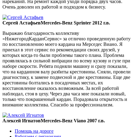
нареканий. На ремонт каждой уходи порядка двух часов.
Очень доволен их работой и подходом к бизнесу.
Сергей Астафьев
Mercedes-Benz Sprinter 2012 г.в.
Выражаю благодарность коллективу
«НижегородКарданСервис» за отлично проведенную работу
по восстановлению моего кардана на Мерседес Виано. Я
приехал в этот сервис по рекомендации своих друзей, у
которых когда-то были проблемы такого плана. Проблема
проявлялась в сильной вибрации по всему кузову и гуле при
наборе скорости. Ребята подняли машину и сразу показали,
что на карданном валу разбиты крестовины. Сняли, провели
диагностику, к замене подвесной и две крестовины. Еще две
крестовины болтались в посадочных местах, их
восстановление оказалось возможным. За всей работой
наблюдал, стоя в цеху. Через два часа мне показали новый,
только что покрашенный кардан. Порадовала открытость и
внимание коллектива. Спасибо за профессионализм.
Алексей Игнатов
Mercedes-Benz Viano 2007 г.в.
Помощь на дороге
Работаем с регионами