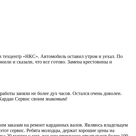
в техцентр «НКС». Автомобиль оставил утром и уехал. По
нили и сказали, что все готово. Замена крестовины и
работы заняли не более дух часов. Остался очень доволен.
 Кардан Сервис своим знакомым!
им заказам на ремонт карданных валов. Являюсь владельцем
этот сервис. Ребята молодцы, держат хорошие цены на
ка 20 машин у них, все они прекрасно откатывают более 100