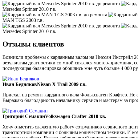
Mersedes Sprinter 2010 г.в.
MAN TGS 2003 г.в.
Mersedes Sprinter 2010 г.в.
Отзывы клиентов
Возникли проблемы с карданным валом на Ниссан Икстрейл 200
результатам диагностики со мной связался мастер-приемщик, со
последующая балансировка обошлись мне чуть больше 4 000 ру
Иван Бедняков
Nissan X-Trail 2009 г.в.
Приехал на ремонт карданного вала Фольксваген Крафтер. Не ож
Выражаю благодарность начальнику сервиса и мастерам за пр
Григорий Семакин
Volkswagen Crafter 2010 г.в.
Хочу отметить слаженную работу сотрудников сервисного цент
транспортной компании с большим количеством техники. И ком
запчасти и работы. Всегда добродушный прием, четкое опреде