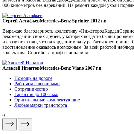
000 километров без нареканий. На ремонт каждой уходи порядка
Сергей Астафьев
Mercedes-Benz Sprinter 2012 г.в.
Выражаю благодарность коллективу «НижегородКарданСервис» 
рекомендации своих друзей, у которых когда-то были проблемы
и сразу показали, что на карданном валу разбиты крестовины. 
восстановление оказалось возможным. За всей работой наблюда
коллектива. Спасибо за профессионализм.
Алексей Игнатов
Mercedes-Benz Viano 2007 г.в.
Помощь на дороге
Работаем с регионами
Сотрудничество
Гарантия до 100 т.км.
Оригинальные комплектующие
Любые марки транспорта
01