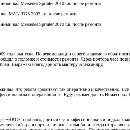
9 года выпуска. По рекомендации своего знакомого обратился 
общил о поломке и стоимости ремонта. Через полтора часа позво
блей. Выражаю благодарность мастеру Александру.
идал, что ребята сработают так оперативно и качественно. Все 
офессионализм и оперативность! Буду рекомендовать Нижегород
ра «НКС» и поблагодарить их за профессиональный подход к мо
мерческий транспорт, и личные автомобили всегда отправлял в 
ление поломки, внимание и компетентность. Починили уже поряд