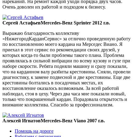
нареканий. На ремонт каждой уходи порядка двух часов.
Очень доволен их работой и подходом к бизнесу.
Сергей Астафьев
Mercedes-Benz Sprinter 2012 г.в.
Выражаю благодарность коллективу
«НижегородКарданСервис» за отлично проведенную работу
по восстановлению моего кардана на Мерседес Виано. Я
приехал в этот сервис по рекомендации своих друзей, у
которых когда-то были проблемы такого плана. Проблема
проявлялась в сильной вибрации по всему кузову и гуле при
наборе скорости. Ребята подняли машину и сразу показали,
что на карданном валу разбиты крестовины. Сняли, провели
диагностику, к замене подвесной и две крестовины. Еще две
крестовины болтались в посадочных местах, их
восстановление оказалось возможным. За всей работой
наблюдал, стоя в цеху. Через два часа мне показали новый,
только что покрашенный кардан. Порадовала открытость и
внимание коллектива. Спасибо за профессионализм.
Алексей Игнатов
Mercedes-Benz Viano 2007 г.в.
Помощь на дороге
Работаем с регионами