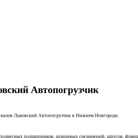
овский Автопогрузчик
 валов Львовский Автопогрузчик в Нижнем Новгороде.
 подвесных подшипников, шлицевых соединений, шрусов, фланце