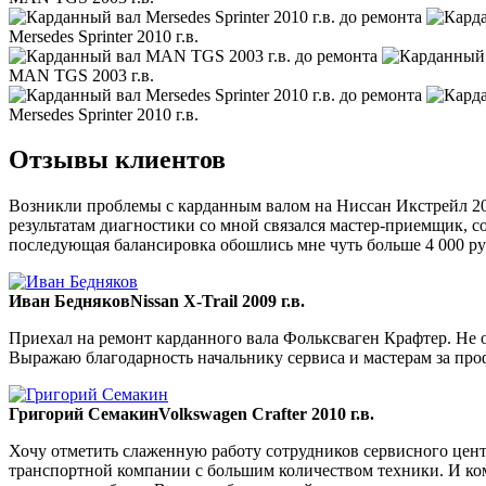
Mersedes Sprinter 2010 г.в.
MAN TGS 2003 г.в.
Mersedes Sprinter 2010 г.в.
Отзывы клиентов
Возникли проблемы с карданным валом на Ниссан Икстрейл 200
результатам диагностики со мной связался мастер-приемщик, со
последующая балансировка обошлись мне чуть больше 4 000 ру
Иван Бедняков
Nissan X-Trail 2009 г.в.
Приехал на ремонт карданного вала Фольксваген Крафтер. Не ож
Выражаю благодарность начальнику сервиса и мастерам за пр
Григорий Семакин
Volkswagen Crafter 2010 г.в.
Хочу отметить слаженную работу сотрудников сервисного цент
транспортной компании с большим количеством техники. И ком