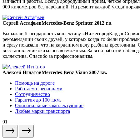
запчасти и работы. Всегда добродушный прием, четкое опреде
000 километров без нареканий. На ремонт каждой уходи порядка
Сергей Астафьев
Mercedes-Benz Sprinter 2012 г.в.
Выражаю благодарность коллективу «НижегородКарданСервис» 
рекомендации своих друзей, у которых когда-то были проблемы
и сразу показали, что на карданном валу разбиты крестовины. 
восстановление оказалось возможным. За всей работой наблюда
коллектива. Спасибо за профессионализм.
Алексей Игнатов
Mercedes-Benz Viano 2007 г.в.
Помощь на дороге
Работаем с регионами
Сотрудничество
Гарантия до 100 т.км.
Оригинальные комплектующие
Любые марки транспорта
01