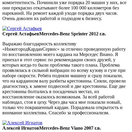
компетентность. Починили уже порядка 20 машин у них, все
они прекрасно откатывают более 100 000 километров без
нареканий. На ремонт каждой уходи порядка двух часов.
Очень доволен их работой и подходом к бизнесу.
Сергей Астафьев
Mercedes-Benz Sprinter 2012 г.в.
Выражаю благодарность коллективу
«НижегородКарданСервис» за отлично проведенную работу
по восстановлению моего кардана на Мерседес Виано. Я
приехал в этот сервис по рекомендации своих друзей, у
которых когда-то были проблемы такого плана. Проблема
проявлялась в сильной вибрации по всему кузову и гуле при
наборе скорости. Ребята подняли машину и сразу показали,
что на карданном валу разбиты крестовины. Сняли, провели
диагностику, к замене подвесной и две крестовины. Еще две
крестовины болтались в посадочных местах, их
восстановление оказалось возможным. За всей работой
наблюдал, стоя в цеху. Через два часа мне показали новый,
только что покрашенный кардан. Порадовала открытость и
внимание коллектива. Спасибо за профессионализм.
Алексей Игнатов
Mercedes-Benz Viano 2007 г.в.