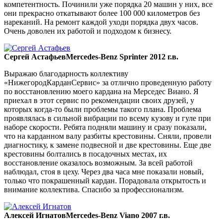
компетентность. Починили уже порядка 20 машин у них, все
они прекрасно откатывают более 100 000 километров без
нареканий. На ремонт каждой уходи порядка двух часов.
Очень доволен их работой и подходом к бизнесу.
Сергей Астафьев
Mercedes-Benz Sprinter 2012 г.в.
Выражаю благодарность коллективу
«НижегородКарданСервис» за отлично проведенную работу
по восстановлению моего кардана на Мерседес Виано. Я
приехал в этот сервис по рекомендации своих друзей, у
которых когда-то были проблемы такого плана. Проблема
проявлялась в сильной вибрации по всему кузову и гуле при
наборе скорости. Ребята подняли машину и сразу показали,
что на карданном валу разбиты крестовины. Сняли, провели
диагностику, к замене подвесной и две крестовины. Еще две
крестовины болтались в посадочных местах, их
восстановление оказалось возможным. За всей работой
наблюдал, стоя в цеху. Через два часа мне показали новый,
только что покрашенный кардан. Порадовала открытость и
внимание коллектива. Спасибо за профессионализм.
Алексей Игнатов
Mercedes-Benz Viano 2007 г.в.