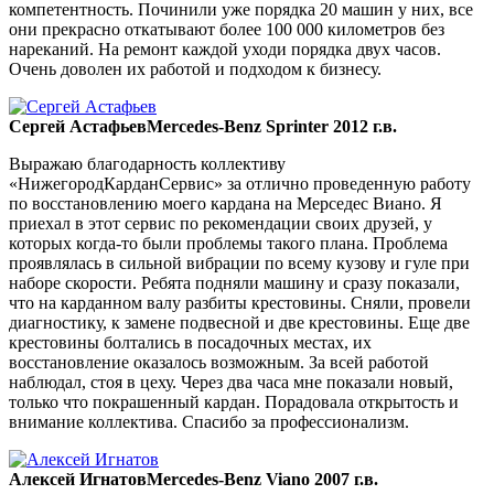
компетентность. Починили уже порядка 20 машин у них, все
они прекрасно откатывают более 100 000 километров без
нареканий. На ремонт каждой уходи порядка двух часов.
Очень доволен их работой и подходом к бизнесу.
Сергей Астафьев
Mercedes-Benz Sprinter 2012 г.в.
Выражаю благодарность коллективу
«НижегородКарданСервис» за отлично проведенную работу
по восстановлению моего кардана на Мерседес Виано. Я
приехал в этот сервис по рекомендации своих друзей, у
которых когда-то были проблемы такого плана. Проблема
проявлялась в сильной вибрации по всему кузову и гуле при
наборе скорости. Ребята подняли машину и сразу показали,
что на карданном валу разбиты крестовины. Сняли, провели
диагностику, к замене подвесной и две крестовины. Еще две
крестовины болтались в посадочных местах, их
восстановление оказалось возможным. За всей работой
наблюдал, стоя в цеху. Через два часа мне показали новый,
только что покрашенный кардан. Порадовала открытость и
внимание коллектива. Спасибо за профессионализм.
Алексей Игнатов
Mercedes-Benz Viano 2007 г.в.