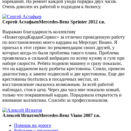
нареканий. На ремонт каждой уходи порядка двух часов.
Очень доволен их работой и подходом к бизнесу.
Сергей Астафьев
Mercedes-Benz Sprinter 2012 г.в.
Выражаю благодарность коллективу
«НижегородКарданСервис» за отлично проведенную работу
по восстановлению моего кардана на Мерседес Виано. Я
приехал в этот сервис по рекомендации своих друзей, у
которых когда-то были проблемы такого плана. Проблема
проявлялась в сильной вибрации по всему кузову и гуле при
наборе скорости. Ребята подняли машину и сразу показали,
что на карданном валу разбиты крестовины. Сняли, провели
диагностику, к замене подвесной и две крестовины. Еще две
крестовины болтались в посадочных местах, их
восстановление оказалось возможным. За всей работой
наблюдал, стоя в цеху. Через два часа мне показали новый,
только что покрашенный кардан. Порадовала открытость и
внимание коллектива. Спасибо за профессионализм.
Алексей Игнатов
Mercedes-Benz Viano 2007 г.в.
Помощь на дороге
Работаем с регионами