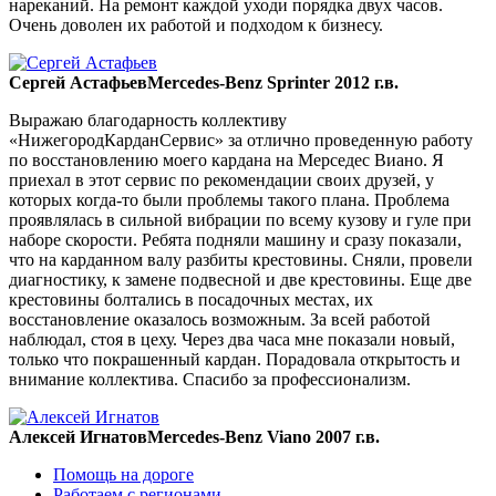
нареканий. На ремонт каждой уходи порядка двух часов.
Очень доволен их работой и подходом к бизнесу.
Сергей Астафьев
Mercedes-Benz Sprinter 2012 г.в.
Выражаю благодарность коллективу
«НижегородКарданСервис» за отлично проведенную работу
по восстановлению моего кардана на Мерседес Виано. Я
приехал в этот сервис по рекомендации своих друзей, у
которых когда-то были проблемы такого плана. Проблема
проявлялась в сильной вибрации по всему кузову и гуле при
наборе скорости. Ребята подняли машину и сразу показали,
что на карданном валу разбиты крестовины. Сняли, провели
диагностику, к замене подвесной и две крестовины. Еще две
крестовины болтались в посадочных местах, их
восстановление оказалось возможным. За всей работой
наблюдал, стоя в цеху. Через два часа мне показали новый,
только что покрашенный кардан. Порадовала открытость и
внимание коллектива. Спасибо за профессионализм.
Алексей Игнатов
Mercedes-Benz Viano 2007 г.в.
Помощь на дороге
Работаем с регионами